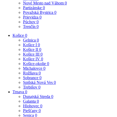
Nové Mesto nad Váhom
0
Partizánske
0
Považská Bystrica
0
Prievidza
0
Púchov
0
Trenčín
0
Košice
0
Gelnica
0
Košice I
0
Košice II
0
Košice III
0
Košice IV
0
Košice-okolie
0
Michalovce
0
Rožňava
0
Sobrance
0
Spišská Nová Ves
0
Trebišov
0
Trnava
0
Dunajská Streda
0
Galanta
0
Hlohovec
0
Piešťany
0
Senica
0