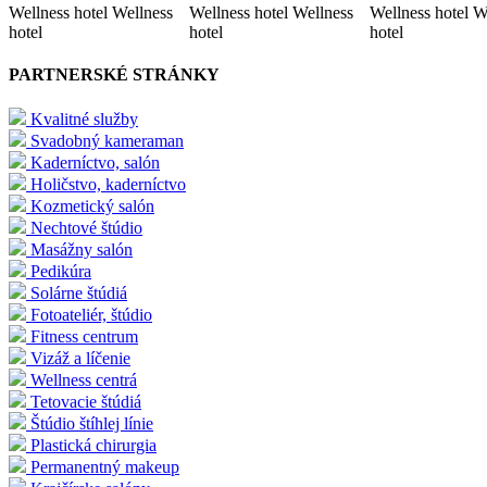
Wellness hotel Wellness
Wellness hotel Wellness
Wellness hotel W
hotel
hotel
hotel
PARTNERSKÉ STRÁNKY
Kvalitné služby
Svadobný kameraman
Kaderníctvo, salón
Holičstvo, kaderníctvo
Kozmetický salón
Nechtové štúdio
Masážny salón
Pedikúra
Solárne štúdiá
Fotoateliér, štúdio
Fitness centrum
Vizáž a líčenie
Wellness centrá
Tetovacie štúdiá
Štúdio štíhlej línie
Plastická chirurgia
Permanentný makeup