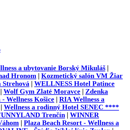
y
lness a ubytovanie Borský Mikuláš
|
 nad Hronom
|
Kozmetický salón VM Žiar
 Strehová
|
WELLNESS Hotel Patince
|
Wolf Gym Zlaté Moravce
|
Zdenka
 - Wellness Košice
|
RIA Wellness a
|
Wellness a rodinný Hotel SENEC ****
FUNNYLAND Trenčín
|
WINNER
 Váhom
|
Plaza Beach Resort - Wellness a