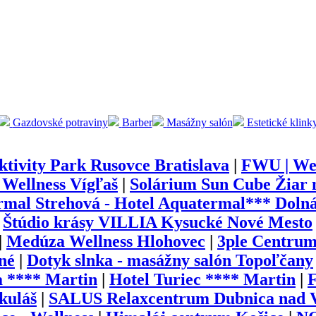
Gazdovské potraviny
Barber
Masážny salón
Estetické klink
ktivity Park Rusovce Bratislava
|
FWU | Wel
 Wellness Vígľaš
|
Solárium Sun Cube Žiar
mal Strehová - Hotel Aquatermal*** Dolná
|
Štúdio krásy VILLIA Kysucké Nové Mesto
|
Medúza Wellness Hlohovec
|
3ple Centrum
né
|
Dotyk slnka - masážny salón Topoľčany
a **** Martin
|
Hotel Turiec **** Martin
|
kuláš
|
SALUS Relaxcentrum Dubnica nad