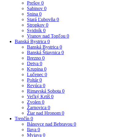
Prešov
0
Sabinov
0
Snina
0
Stará Ľubovňa
0
Stropkov
0
Svidník
0
Vranov nad Topľou
0
Banská Bystrica
0
Banská Bystrica
0
Banská Štiavnica
0
Brezno
0
Detva
0
Krupina
0
Lučenec
0
Poltár
0
Revúca
0
Rimavská Sobota
0
Veľký Krtíš
0
Zvolen
0
Žarnovica
0
Žiar nad Hronom
0
Trenčín
0
Bánovce nad Bebravou
0
Ilava
0
Myjava
0