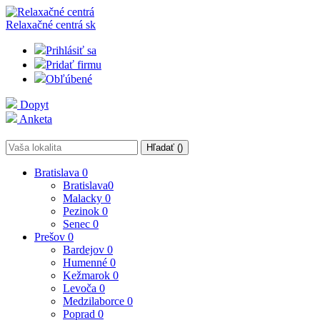
Relaxačné centrá
sk
Prihlásiť sa
Pridať firmu
Obľúbené
Dopyt
Anketa
Hľadať (
)
Bratislava
0
Bratislava
0
Malacky
0
Pezinok
0
Senec
0
Prešov
0
Bardejov
0
Humenné
0
Kežmarok
0
Levoča
0
Medzilaborce
0
Poprad
0