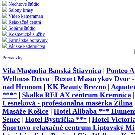
Nechtové štúdio
Salóny krásy
Video kameraman
Relaxačné centrá
Solárne štúdio
Kozmetické služby
Farmárske potraviny
Pánske kaderníctva
Prevádzky
Vila Magnolia Banská Štiavnica
|
Ponteo A
Wellness Detva
|
Rezort Masarykov Dvor -
nad Hronom
|
KK Beauty Brezno
|
Aquater
****
|
Skalka RELAX centrum Kremnica
Cesneková - profesionálna masérka Žilina
Masáže Košice
|
Hotel Alibaba *** Humen
Senec
|
Hotel Bystrička ***
|
Hotel Victori
Športovo-relaxačné centrum Liptovský Mi