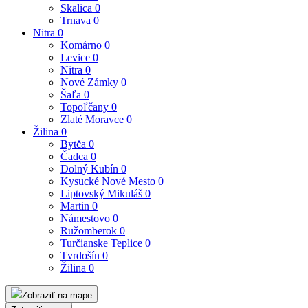
Skalica
0
Trnava
0
Nitra
0
Komárno
0
Levice
0
Nitra
0
Nové Zámky
0
Šaľa
0
Topoľčany
0
Zlaté Moravce
0
Žilina
0
Bytča
0
Čadca
0
Dolný Kubín
0
Kysucké Nové Mesto
0
Liptovský Mikuláš
0
Martin
0
Námestovo
0
Ružomberok
0
Turčianske Teplice
0
Tvrdošín
0
Žilina
0
Zobraziť na mape