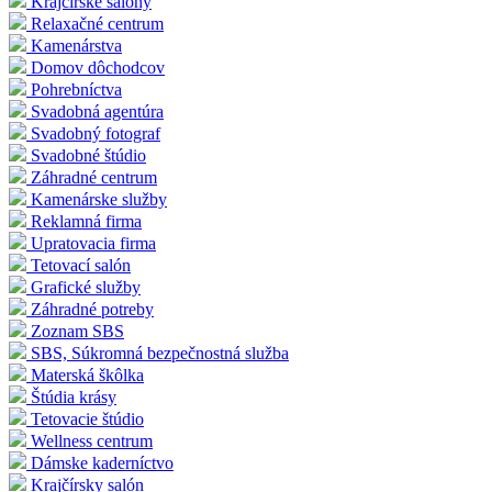
Krajčírske salóny
Relaxačné centrum
Kamenárstva
Domov dôchodcov
Pohrebníctva
Svadobná agentúra
Svadobný fotograf
Svadobné štúdio
Záhradné centrum
Kamenárske služby
Reklamná firma
Upratovacia firma
Tetovací salón
Grafické služby
Záhradné potreby
Zoznam SBS
SBS, Súkromná bezpečnostná služba
Materská škôlka
Štúdia krásy
Tetovacie štúdio
Wellness centrum
Dámske kaderníctvo
Krajčírsky salón