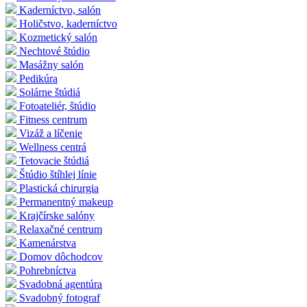
Kaderníctvo, salón
Holičstvo, kaderníctvo
Kozmetický salón
Nechtové štúdio
Masážny salón
Pedikúra
Solárne štúdiá
Fotoateliér, štúdio
Fitness centrum
Vizáž a líčenie
Wellness centrá
Tetovacie štúdiá
Štúdio štíhlej línie
Plastická chirurgia
Permanentný makeup
Krajčírske salóny
Relaxačné centrum
Kamenárstva
Domov dôchodcov
Pohrebníctva
Svadobná agentúra
Svadobný fotograf