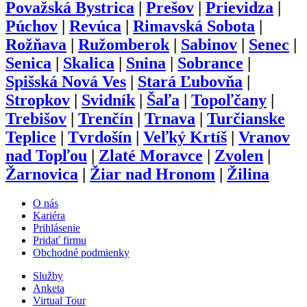
Považská Bystrica
|
Prešov
|
Prievidza
|
Púchov
|
Revúca
|
Rimavská Sobota
|
Rožňava
|
Ružomberok
|
Sabinov
|
Senec
|
Senica
|
Skalica
|
Snina
|
Sobrance
|
Spišská Nová Ves
|
Stará Ľubovňa
|
Stropkov
|
Svidník
|
Šaľa
|
Topoľčany
|
Trebišov
|
Trenčín
|
Trnava
|
Turčianske
Teplice
|
Tvrdošín
|
Veľký Krtíš
|
Vranov
nad Topľou
|
Zlaté Moravce
|
Zvolen
|
Žarnovica
|
Žiar nad Hronom
|
Žilina
O nás
Kariéra
Prihlásenie
Pridať firmu
Obchodné podmienky
Služby
Anketa
Virtual Tour