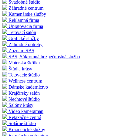
Svadobné štúdio
Záhradné centrum
Kamenárske služby
Reklamná firma
Upratovacia firma
Tetovací salón
Grafické služby
Záhradné potreby
Zoznam SBS
SBS, Súkromná bezpečnostná služba
Materská škôlka
Štúdia krásy
Tetovacie štúdio
Wellness centrum
Dámske kaderníctvo
Krajčírsky salón
Nechtové štúdio
Salóny krásy
Video kameraman
Relaxačné centrá
Solárne štúdio
Kozmetické služby
Farmárske potraviny