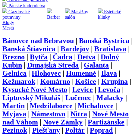
Pánske kaderníctva
Gazdovské
Masážny
Estetické
potraviny
Barber
salón
klinky
Blogy
Mestá
Bánovce nad Bebravou
|
Banská Bystrica
|
Banská Štiavnica
|
Bardejov
|
Bratislava
|
Brezno
|
Bytča
|
Čadca
|
Detva
|
Dolný
Kubín
|
Dunajská Streda
|
Galanta
|
Gelnica
|
Hlohovec
|
Humenné
|
Ilava
|
Kežmarok
|
Komárno
|
Košice
|
Krupina
|
Kysucké Nové Mesto
|
Levice
|
Levoča
|
Liptovský Mikuláš
|
Lučenec
|
Malacky
|
Martin
|
Medzilaborce
|
Michalovce
|
Myjava
|
Námestovo
|
Nitra
|
Nové Mesto
nad Váhom
|
Nové Zámky
|
Partizánske
|
Pezinok
|
Piešťany
|
Poltár
|
Poprad
|