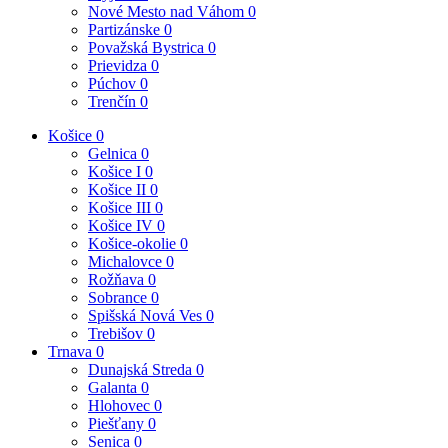
Nové Mesto nad Váhom
0
Partizánske
0
Považská Bystrica
0
Prievidza
0
Púchov
0
Trenčín
0
Košice
0
Gelnica
0
Košice I
0
Košice II
0
Košice III
0
Košice IV
0
Košice-okolie
0
Michalovce
0
Rožňava
0
Sobrance
0
Spišská Nová Ves
0
Trebišov
0
Trnava
0
Dunajská Streda
0
Galanta
0
Hlohovec
0
Piešťany
0
Senica
0