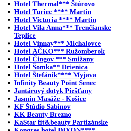
Hotel Thermal*** Štúrovo
Hotel Turiec **** Martin
Hotel Victoria **** Martin
Hotel Vila Anna*** Trenčianske
Teplice
Hotel Vinnay*** Michalovce
Hotel ÁČKO*** Ružomberok
Hotel Čingov *** Smižany
Hotel Šomka** Drienica
Hotel Štefánik**** Myjava
Infinity Beauty Point Senec
Jantárový dotyk Piešťany
Jasmin Masáže - Košice
KF Štúdio Sabinov
KK Beauty Brezno
KaStar fit&beauty Partizánske
Kongres hotel DIXON****