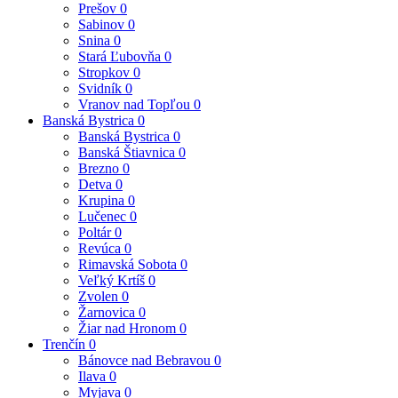
Prešov
0
Sabinov
0
Snina
0
Stará Ľubovňa
0
Stropkov
0
Svidník
0
Vranov nad Topľou
0
Banská Bystrica
0
Banská Bystrica
0
Banská Štiavnica
0
Brezno
0
Detva
0
Krupina
0
Lučenec
0
Poltár
0
Revúca
0
Rimavská Sobota
0
Veľký Krtíš
0
Zvolen
0
Žarnovica
0
Žiar nad Hronom
0
Trenčín
0
Bánovce nad Bebravou
0
Ilava
0
Myjava
0