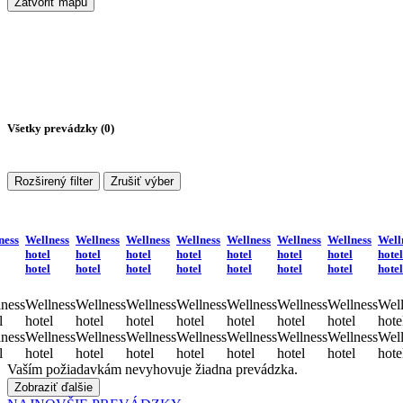
Zatvoriť mapu
Všetky prevádzky (
0
)
Rozširený filter
Zrušiť výber
ness
Wellness
Wellness
Wellness
Wellness
Wellness
Wellness
Wellness
Well
hotel
hotel
hotel
hotel
hotel
hotel
hotel
hotel
hotel
hotel
hotel
hotel
hotel
hotel
hotel
hotel
ness
Wellness
Wellness
Wellness
Wellness
Wellness
Wellness
Wellness
Well
l
hotel
hotel
hotel
hotel
hotel
hotel
hotel
hote
ness
Wellness
Wellness
Wellness
Wellness
Wellness
Wellness
Wellness
Well
l
hotel
hotel
hotel
hotel
hotel
hotel
hotel
hote
Vaším požiadavkám nevyhovuje žiadna prevádzka.
Zobraziť ďalšie