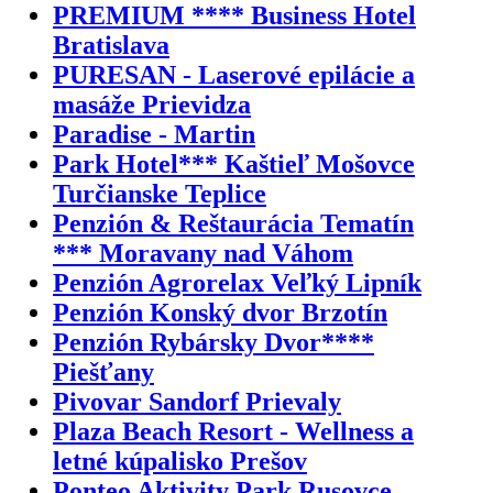
PREMIUM **** Business Hotel
Bratislava
PURESAN - Laserové epilácie a
masáže Prievidza
Paradise - Martin
Park Hotel*** Kaštieľ Mošovce
Turčianske Teplice
Penzión & Reštaurácia Tematín
*** Moravany nad Váhom
Penzión Agrorelax Veľký Lipník
Penzión Konský dvor Brzotín
Penzión Rybársky Dvor****
Piešťany
Pivovar Sandorf Prievaly
Plaza Beach Resort - Wellness a
letné kúpalisko Prešov
Ponteo Aktivity Park Rusovce