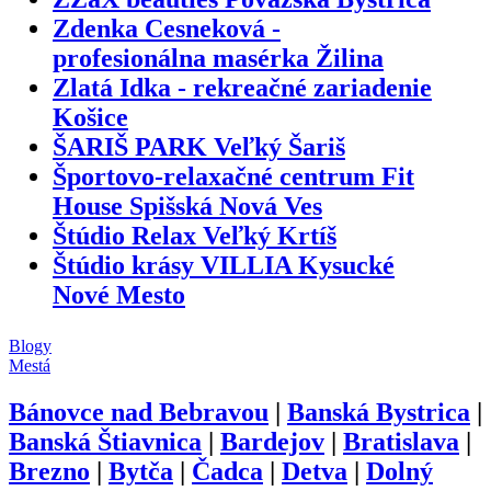
Zdenka Cesneková -
profesionálna masérka Žilina
Zlatá Idka - rekreačné zariadenie
Košice
ŠARIŠ PARK Veľký Šariš
Športovo-relaxačné centrum Fit
House Spišská Nová Ves
Štúdio Relax Veľký Krtíš
Štúdio krásy VILLIA Kysucké
Nové Mesto
Blogy
Mestá
Bánovce nad Bebravou
|
Banská Bystrica
|
Banská Štiavnica
|
Bardejov
|
Bratislava
|
Brezno
|
Bytča
|
Čadca
|
Detva
|
Dolný