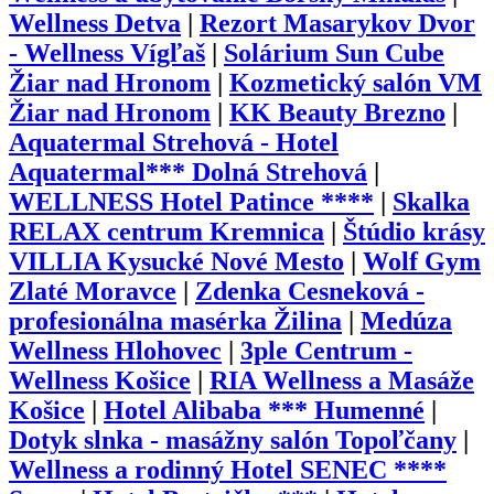
Wellness Detva
|
Rezort Masarykov Dvor
- Wellness Vígľaš
|
Solárium Sun Cube
Žiar nad Hronom
|
Kozmetický salón VM
Žiar nad Hronom
|
KK Beauty Brezno
|
Aquatermal Strehová - Hotel
Aquatermal*** Dolná Strehová
|
WELLNESS Hotel Patince ****
|
Skalka
RELAX centrum Kremnica
|
Štúdio krásy
VILLIA Kysucké Nové Mesto
|
Wolf Gym
Zlaté Moravce
|
Zdenka Cesneková -
profesionálna masérka Žilina
|
Medúza
Wellness Hlohovec
|
3ple Centrum -
Wellness Košice
|
RIA Wellness a Masáže
Košice
|
Hotel Alibaba *** Humenné
|
Dotyk slnka - masážny salón Topoľčany
|
Wellness a rodinný Hotel SENEC ****