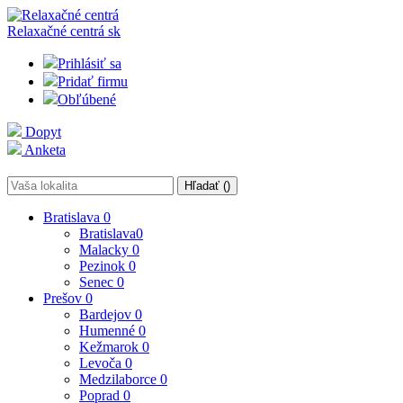
Relaxačné centrá
sk
Prihlásiť sa
Pridať firmu
Obľúbené
Dopyt
Anketa
Hľadať (
)
Bratislava
0
Bratislava
0
Malacky
0
Pezinok
0
Senec
0
Prešov
0
Bardejov
0
Humenné
0
Kežmarok
0
Levoča
0
Medzilaborce
0
Poprad
0