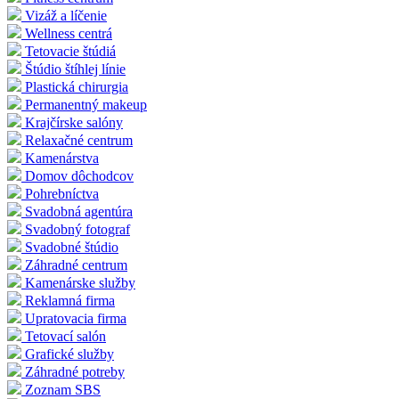
Vizáž a líčenie
Wellness centrá
Tetovacie štúdiá
Štúdio štíhlej línie
Plastická chirurgia
Permanentný makeup
Krajčírske salóny
Relaxačné centrum
Kamenárstva
Domov dôchodcov
Pohrebníctva
Svadobná agentúra
Svadobný fotograf
Svadobné štúdio
Záhradné centrum
Kamenárske služby
Reklamná firma
Upratovacia firma
Tetovací salón
Grafické služby
Záhradné potreby
Zoznam SBS