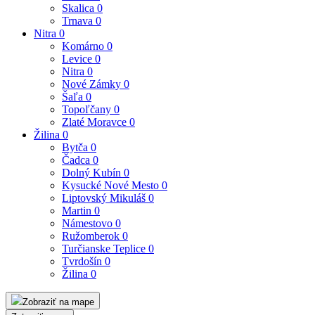
Skalica
0
Trnava
0
Nitra
0
Komárno
0
Levice
0
Nitra
0
Nové Zámky
0
Šaľa
0
Topoľčany
0
Zlaté Moravce
0
Žilina
0
Bytča
0
Čadca
0
Dolný Kubín
0
Kysucké Nové Mesto
0
Liptovský Mikuláš
0
Martin
0
Námestovo
0
Ružomberok
0
Turčianske Teplice
0
Tvrdošín
0
Žilina
0
Zobraziť na mape