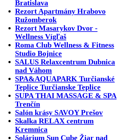
Bratislava
Rezort Apartmány Hrabovo
Ružomberok
Rezort Masarykov Dvor -
Wellness Vígľaš
Roma Club Wellness & Fitness
Studio Bojnice
SALUS Relaxcentrum Dubnica
nad Váhom
SPA&AQUAPARK Turčianské
Teplice Turčianske Teplice
SUPA THAI MASSAGE & SPA
Trenčín
Salón krásy SAVOY Prešov
Skalka RELAX centrum
Kremnica
Solárium Sun Cube Žiar nad