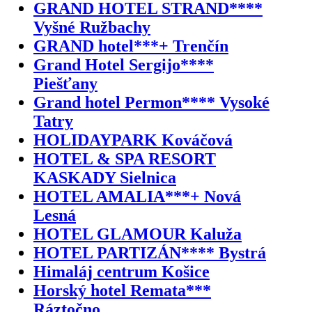
GRAND HOTEL STRAND****
Vyšné Ružbachy
GRAND hotel***+ Trenčín
Grand Hotel Sergijo****
Piešťany
Grand hotel Permon**** Vysoké
Tatry
HOLIDAYPARK Kováčová
HOTEL & SPA RESORT
KASKADY Sielnica
HOTEL AMALIA***+ Nová
Lesná
HOTEL GLAMOUR Kaluža
HOTEL PARTIZÁN**** Bystrá
Himaláj centrum Košice
Horský hotel Remata***
Ráztočno