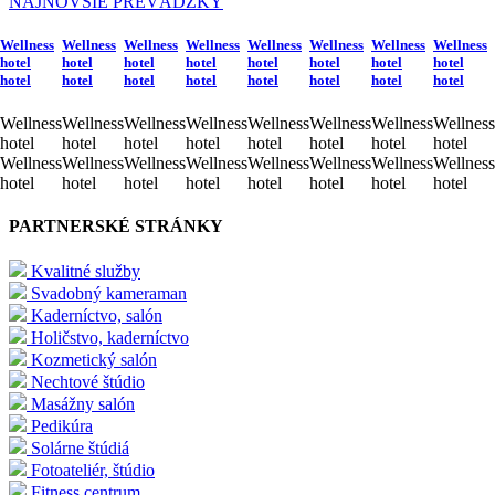
NAJNOVŠIE PREVÁDZKY
Wellness
Wellness
Wellness
Wellness
Wellness
Wellness
Wellness
Wellness
hotel
hotel
hotel
hotel
hotel
hotel
hotel
hotel
hotel
hotel
hotel
hotel
hotel
hotel
hotel
hotel
Wellness
Wellness
Wellness
Wellness
Wellness
Wellness
Wellness
Wellness
hotel
hotel
hotel
hotel
hotel
hotel
hotel
hotel
Wellness
Wellness
Wellness
Wellness
Wellness
Wellness
Wellness
Wellness
hotel
hotel
hotel
hotel
hotel
hotel
hotel
hotel
PARTNERSKÉ STRÁNKY
Kvalitné služby
Svadobný kameraman
Kaderníctvo, salón
Holičstvo, kaderníctvo
Kozmetický salón
Nechtové štúdio
Masážny salón
Pedikúra
Solárne štúdiá
Fotoateliér, štúdio
Fitness centrum