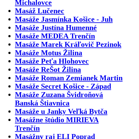
Michalovce
Masáž Lučenec
Masáže Jasmínka Košice - Juh
Masáže Justína Humenné
Masáže MEDEA Trenčín
Masáže Marek Kráľovič Pezinok
Masáže Motus Žilina
Masáže Peťa Hlohovec
Masáže ReŠot Žilina
Masáže Roman Zemianek Martin
Masáže Secret Košice - Západ
Masáže Zuzana Švidroňová
Banská Štiavnica
Masáže u Janky Veľká Bytča
Masážne štúdio MIRIEVA
Trenčín
Masážny raj ELI Poprad