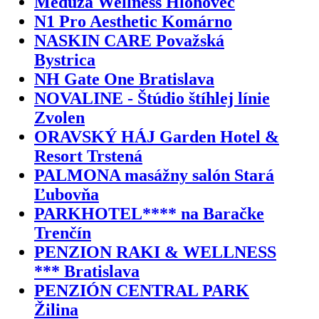
Medúza Wellness Hlohovec
N1 Pro Aesthetic Komárno
NASKIN CARE Považská
Bystrica
NH Gate One Bratislava
NOVALINE - Štúdio štíhlej línie
Zvolen
ORAVSKÝ HÁJ Garden Hotel &
Resort Trstená
PALMONA masážny salón Stará
Ľubovňa
PARKHOTEL**** na Baračke
Trenčín
PENZION RAKI & WELLNESS
*** Bratislava
PENZIÓN CENTRAL PARK
Žilina