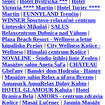
Senec
|
Hotel Bystrička ***
|
Hotel
Victoria **** Martin
|
Hotel Turiec ****
Martin
|
FUNNYLAND Trenčín
|
WINNER Športovo-relaxačné centrum
Liptovský Mikuláš
|
SALUS
Relaxcentrum Dubnica nad Váhom
|
Plaza Beach Resort - Wellness a letné
kúpalisko Prešov
|
City Wellness Košice -
Wellness
|
Himaláj centrum Košice
|
NOVALINE - Štúdio štíhlej línie Zvolen
|
Masážny salón Aneta Šaľa
|
CHÁTEAU
Gbeľany
|
Banský dom Hodruša - Hámre
|
Masážny salón Relax a úľava Brezno
|
Aquapark AquaRelax Dolný Kubín
|
HOTEL GLAMOUR Kaluža
|
Hotel
Bránica Belá
|
AMORS - centrum zdravia
Košice
|
Masáž Lučenec
|
Jasmin Masáže