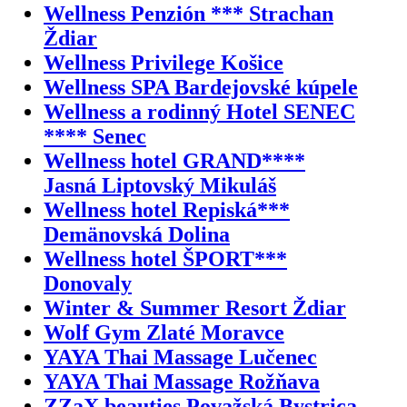
Wellness Penzión *** Strachan
Ždiar
Wellness Privilege Košice
Wellness SPA Bardejovské kúpele
Wellness a rodinný Hotel SENEC
**** Senec
Wellness hotel GRAND****
Jasná Liptovský Mikuláš
Wellness hotel Repiská***
Demänovská Dolina
Wellness hotel ŠPORT***
Donovaly
Winter & Summer Resort Ždiar
Wolf Gym Zlaté Moravce
YAYA Thai Massage Lučenec
YAYA Thai Massage Rožňava
ZZaX beauties Považská Bystrica