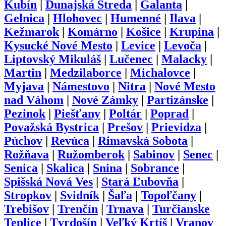
Kubín
|
Dunajská Streda
|
Galanta
|
Gelnica
|
Hlohovec
|
Humenné
|
Ilava
|
Kežmarok
|
Komárno
|
Košice
|
Krupina
|
Kysucké Nové Mesto
|
Levice
|
Levoča
|
Liptovský Mikuláš
|
Lučenec
|
Malacky
|
Martin
|
Medzilaborce
|
Michalovce
|
Myjava
|
Námestovo
|
Nitra
|
Nové Mesto
nad Váhom
|
Nové Zámky
|
Partizánske
|
Pezinok
|
Piešťany
|
Poltár
|
Poprad
|
Považská Bystrica
|
Prešov
|
Prievidza
|
Púchov
|
Revúca
|
Rimavská Sobota
|
Rožňava
|
Ružomberok
|
Sabinov
|
Senec
|
Senica
|
Skalica
|
Snina
|
Sobrance
|
Spišská Nová Ves
|
Stará Ľubovňa
|
Stropkov
|
Svidník
|
Šaľa
|
Topoľčany
|
Trebišov
|
Trenčín
|
Trnava
|
Turčianske
Teplice
|
Tvrdošín
|
Veľký Krtíš
|
Vranov