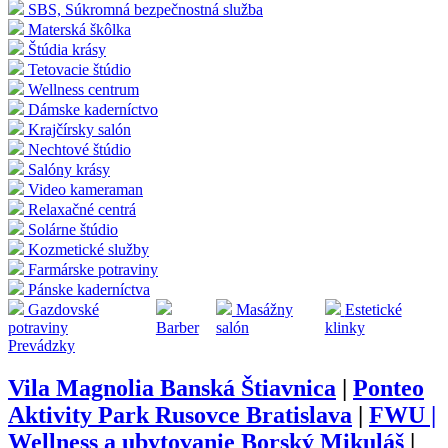
SBS, Súkromná bezpečnostná služba
Materská škôlka
Štúdia krásy
Tetovacie štúdio
Wellness centrum
Dámske kaderníctvo
Krajčírsky salón
Nechtové štúdio
Salóny krásy
Video kameraman
Relaxačné centrá
Solárne štúdio
Kozmetické služby
Farmárske potraviny
Pánske kaderníctva
Gazdovské
Masážny
Estetické
potraviny
Barber
salón
klinky
Prevádzky
Vila Magnolia Banská Štiavnica
|
Ponteo
Aktivity Park Rusovce Bratislava
|
FWU |
Wellness a ubytovanie Borský Mikuláš
|