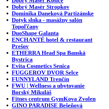
Dobrý Masér Košice
Dobrý Masér Stropkov
Dominika Daneková Partizánske
Dotyk slnka - masážny salón
Topoľčany
DuoShape Galanta
ENCHANTÉ hotel & restaurant
Prešov
ETHERRA Head Spa Banská
Bystrica
Evita Cosmetics Senica
FUGGEROV DVOR Selce
FUNNYLAND Trenčín
FWU | Wellness a ubytovanie
Borský Mikuláš
Fitnes centrum GymKova Zvolen
GINO PARADISE Bešeňová