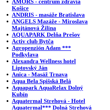
AMORS - centrum zdravia
Košice
ANDRIS - masáže Bratislava
ANGELS Mazáže - Miroslava
Majtánová Žilina
AQUAPARK Delňa Prešov
Activ club Bytča
Agropenzión Adam ***
Podkylava
Alexandra Wellness hotel
Liptovský Ján
Anica - Masáž Trnava
Aqua Bela Spišská Belá
Aquapark AquaRelax Dolný
Kubín
Aquatermal Strehová - Hotel
Aquatermal*** Dolná Strehová