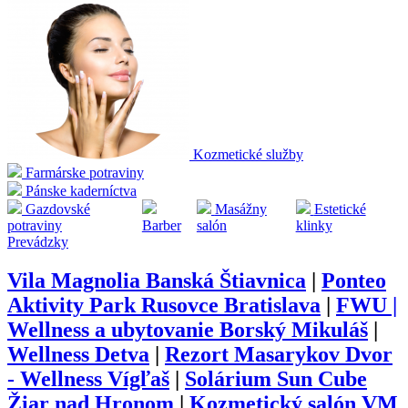
Kozmetické služby
Farmárske potraviny
Pánske kaderníctva
Gazdovské
Masážny
Estetické
potraviny
Barber
salón
klinky
Prevádzky
Vila Magnolia Banská Štiavnica
|
Ponteo
Aktivity Park Rusovce Bratislava
|
FWU |
Wellness a ubytovanie Borský Mikuláš
|
Wellness Detva
|
Rezort Masarykov Dvor
- Wellness Vígľaš
|
Solárium Sun Cube
Žiar nad Hronom
|
Kozmetický salón VM