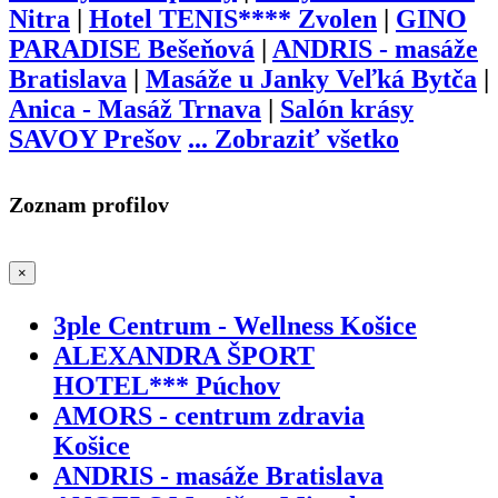
Nitra
|
Hotel TENIS**** Zvolen
|
GINO
PARADISE Bešeňová
|
ANDRIS - masáže
Bratislava
|
Masáže u Janky Veľká Bytča
|
Anica - Masáž Trnava
|
Salón krásy
SAVOY Prešov
...
Zobraziť všetko
Zoznam profilov
×
3ple Centrum - Wellness Košice
ALEXANDRA ŠPORT
HOTEL*** Púchov
AMORS - centrum zdravia
Košice
ANDRIS - masáže Bratislava