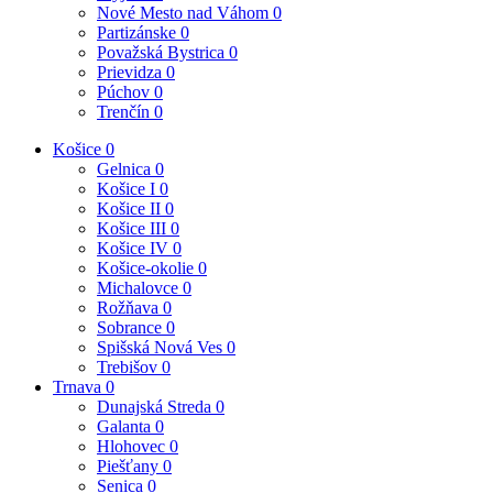
Nové Mesto nad Váhom
0
Partizánske
0
Považská Bystrica
0
Prievidza
0
Púchov
0
Trenčín
0
Košice
0
Gelnica
0
Košice I
0
Košice II
0
Košice III
0
Košice IV
0
Košice-okolie
0
Michalovce
0
Rožňava
0
Sobrance
0
Spišská Nová Ves
0
Trebišov
0
Trnava
0
Dunajská Streda
0
Galanta
0
Hlohovec
0
Piešťany
0
Senica
0