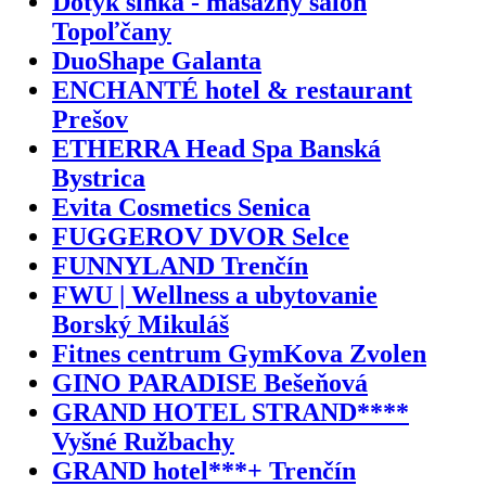
Dotyk slnka - masážny salón
Topoľčany
DuoShape Galanta
ENCHANTÉ hotel & restaurant
Prešov
ETHERRA Head Spa Banská
Bystrica
Evita Cosmetics Senica
FUGGEROV DVOR Selce
FUNNYLAND Trenčín
FWU | Wellness a ubytovanie
Borský Mikuláš
Fitnes centrum GymKova Zvolen
GINO PARADISE Bešeňová
GRAND HOTEL STRAND****
Vyšné Ružbachy
GRAND hotel***+ Trenčín