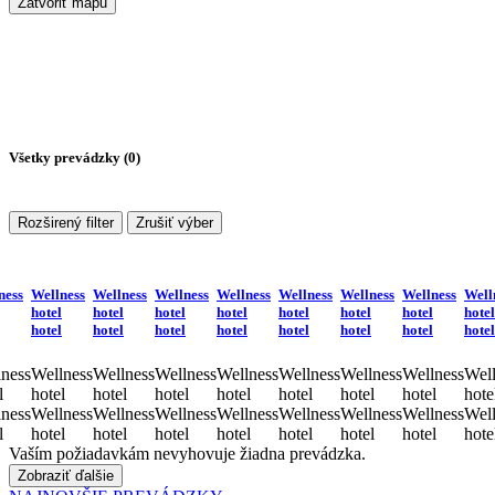
Zatvoriť mapu
Všetky prevádzky (
0
)
Rozširený filter
Zrušiť výber
ness
Wellness
Wellness
Wellness
Wellness
Wellness
Wellness
Wellness
Well
hotel
hotel
hotel
hotel
hotel
hotel
hotel
hotel
hotel
hotel
hotel
hotel
hotel
hotel
hotel
hotel
ness
Wellness
Wellness
Wellness
Wellness
Wellness
Wellness
Wellness
Well
l
hotel
hotel
hotel
hotel
hotel
hotel
hotel
hote
ness
Wellness
Wellness
Wellness
Wellness
Wellness
Wellness
Wellness
Well
l
hotel
hotel
hotel
hotel
hotel
hotel
hotel
hote
Vaším požiadavkám nevyhovuje žiadna prevádzka.
Zobraziť ďalšie