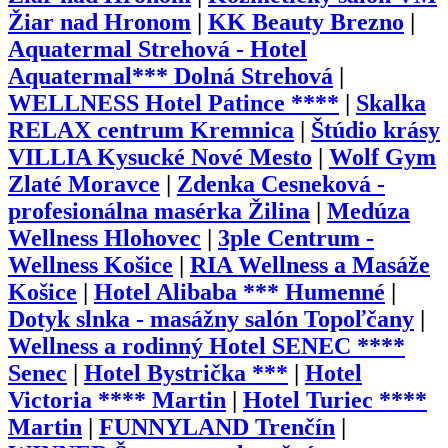
Žiar nad Hronom
|
KK Beauty Brezno
|
Aquatermal Strehová - Hotel
Aquatermal*** Dolná Strehová
|
WELLNESS Hotel Patince ****
|
Skalka
RELAX centrum Kremnica
|
Štúdio krásy
VILLIA Kysucké Nové Mesto
|
Wolf Gym
Zlaté Moravce
|
Zdenka Cesneková -
profesionálna masérka Žilina
|
Medúza
Wellness Hlohovec
|
3ple Centrum -
Wellness Košice
|
RIA Wellness a Masáže
Košice
|
Hotel Alibaba *** Humenné
|
Dotyk slnka - masážny salón Topoľčany
|
Wellness a rodinný Hotel SENEC ****
Senec
|
Hotel Bystrička ***
|
Hotel
Victoria **** Martin
|
Hotel Turiec ****
Martin
|
FUNNYLAND Trenčín
|