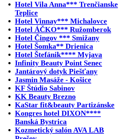
Hotel Vila Anna*** Trenčianske
Teplice
Hotel Vinnay*** Michalovce
Hotel ÁČKO*** Ružomberok
Hotel Čingov *** Smižany
Hotel Šomka** Drienica
Hotel Štefánik**** Myjava
Infinity Beauty Point Senec
Jantárový dotyk Piešťany
Jasmin Masáže - Košice
KF Štúdio Sabinov
KK Beauty Brezno
KaStar fit&beauty Partizánske
Kongres hotel DIXON****
Banská Bystrica
Kozmetický salón AVA LAB
Prešov