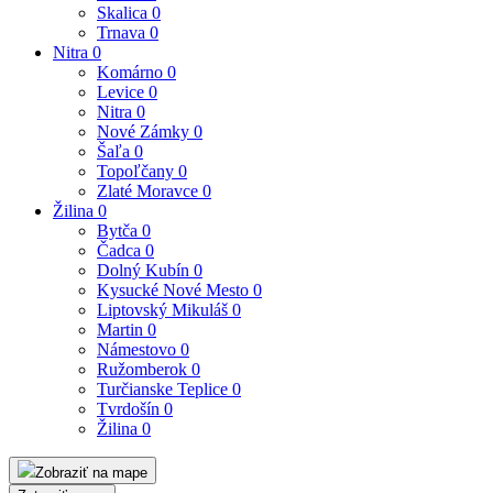
Skalica
0
Trnava
0
Nitra
0
Komárno
0
Levice
0
Nitra
0
Nové Zámky
0
Šaľa
0
Topoľčany
0
Zlaté Moravce
0
Žilina
0
Bytča
0
Čadca
0
Dolný Kubín
0
Kysucké Nové Mesto
0
Liptovský Mikuláš
0
Martin
0
Námestovo
0
Ružomberok
0
Turčianske Teplice
0
Tvrdošín
0
Žilina
0
Zobraziť na mape