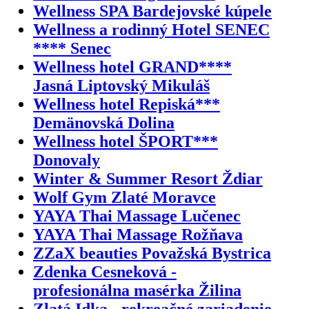
Wellness SPA Bardejovské kúpele
Wellness a rodinný Hotel SENEC
**** Senec
Wellness hotel GRAND****
Jasná Liptovský Mikuláš
Wellness hotel Repiská***
Demänovská Dolina
Wellness hotel ŠPORT***
Donovaly
Winter & Summer Resort Ždiar
Wolf Gym Zlaté Moravce
YAYA Thai Massage Lučenec
YAYA Thai Massage Rožňava
ZZaX beauties Považská Bystrica
Zdenka Cesneková -
profesionálna masérka Žilina
Zlatá Idka - rekreačné zariadenie