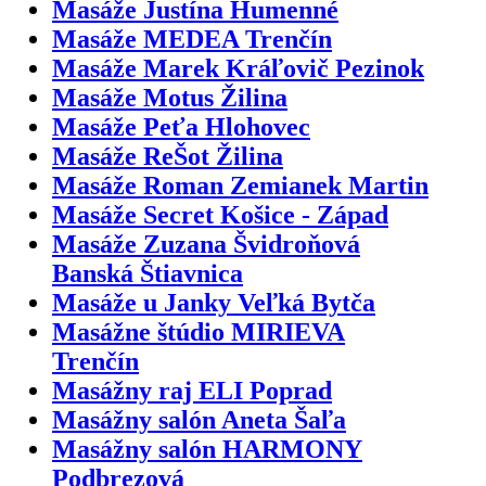
Masáže Justína Humenné
Masáže MEDEA Trenčín
Masáže Marek Kráľovič Pezinok
Masáže Motus Žilina
Masáže Peťa Hlohovec
Masáže ReŠot Žilina
Masáže Roman Zemianek Martin
Masáže Secret Košice - Západ
Masáže Zuzana Švidroňová
Banská Štiavnica
Masáže u Janky Veľká Bytča
Masážne štúdio MIRIEVA
Trenčín
Masážny raj ELI Poprad
Masážny salón Aneta Šaľa
Masážny salón HARMONY
Podbrezová