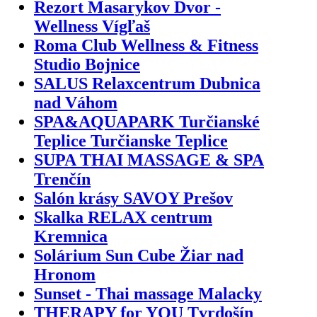
Rezort Masarykov Dvor -
Wellness Vígľaš
Roma Club Wellness & Fitness
Studio Bojnice
SALUS Relaxcentrum Dubnica
nad Váhom
SPA&AQUAPARK Turčianské
Teplice Turčianske Teplice
SUPA THAI MASSAGE & SPA
Trenčín
Salón krásy SAVOY Prešov
Skalka RELAX centrum
Kremnica
Solárium Sun Cube Žiar nad
Hronom
Sunset - Thai massage Malacky
THERAPY for YOU Tvrdošín