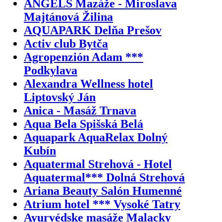
ANGELS Mazáže - Miroslava
Majtánová Žilina
AQUAPARK Delňa Prešov
Activ club Bytča
Agropenzión Adam ***
Podkylava
Alexandra Wellness hotel
Liptovský Ján
Anica - Masáž Trnava
Aqua Bela Spišská Belá
Aquapark AquaRelax Dolný
Kubín
Aquatermal Strehová - Hotel
Aquatermal*** Dolná Strehová
Ariana Beauty Salón Humenné
Atrium hotel *** Vysoké Tatry
Ayurvédske masáže Malacky