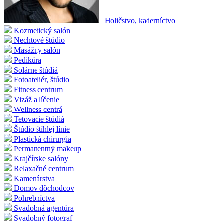
Holičstvo, kaderníctvo
Kozmetický salón
Nechtové štúdio
Masážny salón
Pedikúra
Solárne štúdiá
Fotoateliér, štúdio
Fitness centrum
Vizáž a líčenie
Wellness centrá
Tetovacie štúdiá
Štúdio štíhlej línie
Plastická chirurgia
Permanentný makeup
Krajčírske salóny
Relaxačné centrum
Kamenárstva
Domov dôchodcov
Pohrebníctva
Svadobná agentúra
Svadobný fotograf