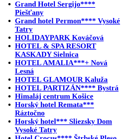
Grand Hotel Sergijo****
Piešťany
Grand hotel Permon**** Vysoké
Tatry
HOLIDAYPARK Kováčová
HOTEL & SPA RESORT
KASKADY Sielnica
HOTEL AMALIA***+ Nová
Lesná
HOTEL GLAMOUR Kaluža
HOTEL PARTIZÁN**** Bystrá
Himaláj centrum Košice
Horský hotel Remata***
Ráztočno
Horský hotel*** Sliezsky Dom
Vysoké Tatry
Hotel Crocus**** Štrbské Pleso