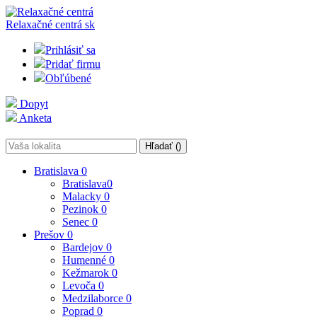
Relaxačné centrá
sk
Prihlásiť sa
Pridať firmu
Obľúbené
Dopyt
Anketa
Hľadať (
)
Bratislava
0
Bratislava
0
Malacky
0
Pezinok
0
Senec
0
Prešov
0
Bardejov
0
Humenné
0
Kežmarok
0
Levoča
0
Medzilaborce
0
Poprad
0