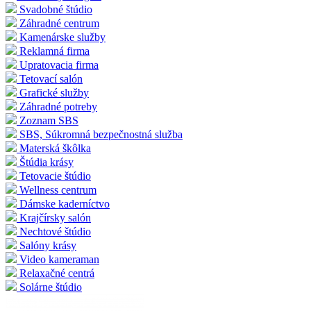
Svadobné štúdio
Záhradné centrum
Kamenárske služby
Reklamná firma
Upratovacia firma
Tetovací salón
Grafické služby
Záhradné potreby
Zoznam SBS
SBS, Súkromná bezpečnostná služba
Materská škôlka
Štúdia krásy
Tetovacie štúdio
Wellness centrum
Dámske kaderníctvo
Krajčírsky salón
Nechtové štúdio
Salóny krásy
Video kameraman
Relaxačné centrá
Solárne štúdio