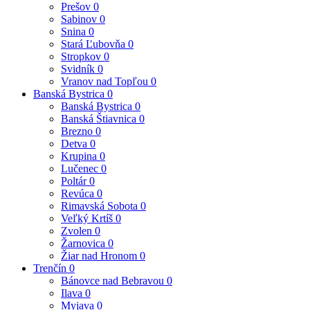
Prešov
0
Sabinov
0
Snina
0
Stará Ľubovňa
0
Stropkov
0
Svidník
0
Vranov nad Topľou
0
Banská Bystrica
0
Banská Bystrica
0
Banská Štiavnica
0
Brezno
0
Detva
0
Krupina
0
Lučenec
0
Poltár
0
Revúca
0
Rimavská Sobota
0
Veľký Krtíš
0
Zvolen
0
Žarnovica
0
Žiar nad Hronom
0
Trenčín
0
Bánovce nad Bebravou
0
Ilava
0
Myjava
0