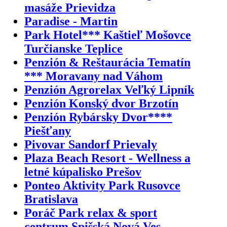
masáže Prievidza
Paradise - Martin
Park Hotel*** Kaštieľ Mošovce
Turčianske Teplice
Penzión & Reštaurácia Tematín
*** Moravany nad Váhom
Penzión Agrorelax Veľký Lipník
Penzión Konský dvor Brzotín
Penzión Rybársky Dvor****
Piešťany
Pivovar Sandorf Prievaly
Plaza Beach Resort - Wellness a
letné kúpalisko Prešov
Ponteo Aktivity Park Rusovce
Bratislava
Poráč Park relax & sport
centrum Spišská Nová Ves