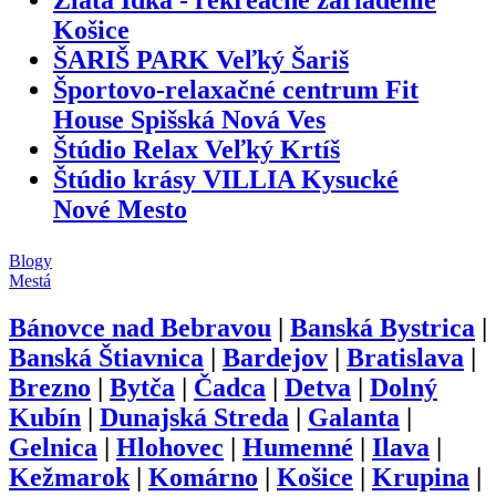
Košice
ŠARIŠ PARK Veľký Šariš
Športovo-relaxačné centrum Fit
House Spišská Nová Ves
Štúdio Relax Veľký Krtíš
Štúdio krásy VILLIA Kysucké
Nové Mesto
Blogy
Mestá
Bánovce nad Bebravou
|
Banská Bystrica
|
Banská Štiavnica
|
Bardejov
|
Bratislava
|
Brezno
|
Bytča
|
Čadca
|
Detva
|
Dolný
Kubín
|
Dunajská Streda
|
Galanta
|
Gelnica
|
Hlohovec
|
Humenné
|
Ilava
|
Kežmarok
|
Komárno
|
Košice
|
Krupina
|