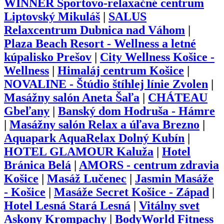
WINNER Športovo-relaxačné centrum
Liptovský Mikuláš
|
SALUS
Relaxcentrum Dubnica nad Váhom
|
Plaza Beach Resort - Wellness a letné
kúpalisko Prešov
|
City Wellness Košice -
Wellness
|
Himaláj centrum Košice
|
NOVALINE - Štúdio štíhlej línie Zvolen
|
Masážny salón Aneta Šaľa
|
CHÁTEAU
Gbeľany
|
Banský dom Hodruša - Hámre
|
Masážny salón Relax a úľava Brezno
|
Aquapark AquaRelax Dolný Kubín
|
HOTEL GLAMOUR Kaluža
|
Hotel
Bránica Belá
|
AMORS - centrum zdravia
Košice
|
Masáž Lučenec
|
Jasmin Masáže
- Košice
|
Masáže Secret Košice - Západ
|
Hotel Lesná Stará Lesná
|
Vitálny svet
Askony Krompachy
|
BodyWorld Fitness