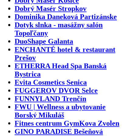
Dobrý Masér Košice
Dobrý Masér Stropkov
Dominika Daneková Partizánske
Dotyk slnka - masážny salón
Topoľčany
DuoShape Galanta
ENCHANTÉ hotel & restaurant
Prešov
ETHERRA Head Spa Banská
Bystrica
Evita Cosmetics Senica
FUGGEROV DVOR Selce
FUNNYLAND Trenčín
FWU | Wellness a ubytovanie
Borský Mikuláš
Fitnes centrum GymKova Zvolen
GINO PARADISE Bešeňová