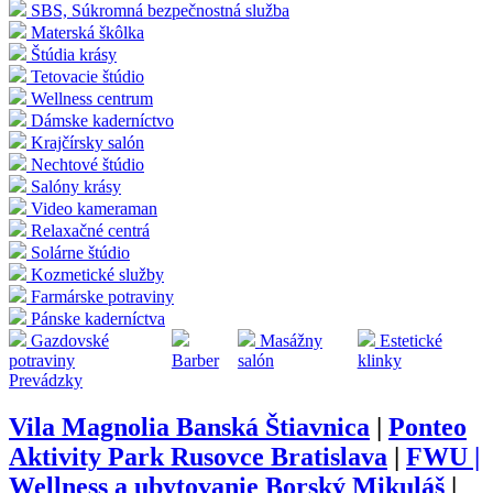
SBS, Súkromná bezpečnostná služba
Materská škôlka
Štúdia krásy
Tetovacie štúdio
Wellness centrum
Dámske kaderníctvo
Krajčírsky salón
Nechtové štúdio
Salóny krásy
Video kameraman
Relaxačné centrá
Solárne štúdio
Kozmetické služby
Farmárske potraviny
Pánske kaderníctva
Gazdovské
Masážny
Estetické
potraviny
Barber
salón
klinky
Prevádzky
Vila Magnolia Banská Štiavnica
|
Ponteo
Aktivity Park Rusovce Bratislava
|
FWU |
Wellness a ubytovanie Borský Mikuláš
|