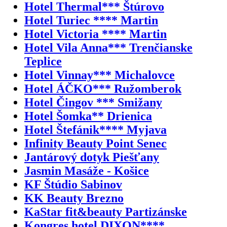
Hotel Thermal*** Štúrovo
Hotel Turiec **** Martin
Hotel Victoria **** Martin
Hotel Vila Anna*** Trenčianske
Teplice
Hotel Vinnay*** Michalovce
Hotel ÁČKO*** Ružomberok
Hotel Čingov *** Smižany
Hotel Šomka** Drienica
Hotel Štefánik**** Myjava
Infinity Beauty Point Senec
Jantárový dotyk Piešťany
Jasmin Masáže - Košice
KF Štúdio Sabinov
KK Beauty Brezno
KaStar fit&beauty Partizánske
Kongres hotel DIXON****