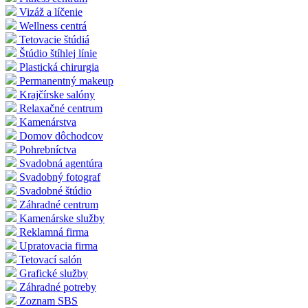
Vizáž a líčenie
Wellness centrá
Tetovacie štúdiá
Štúdio štíhlej línie
Plastická chirurgia
Permanentný makeup
Krajčírske salóny
Relaxačné centrum
Kamenárstva
Domov dôchodcov
Pohrebníctva
Svadobná agentúra
Svadobný fotograf
Svadobné štúdio
Záhradné centrum
Kamenárske služby
Reklamná firma
Upratovacia firma
Tetovací salón
Grafické služby
Záhradné potreby
Zoznam SBS