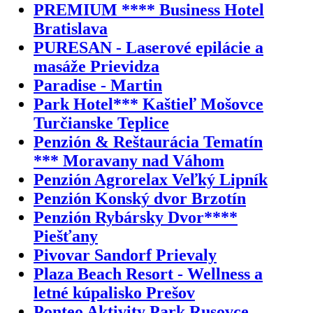
PREMIUM **** Business Hotel
Bratislava
PURESAN - Laserové epilácie a
masáže Prievidza
Paradise - Martin
Park Hotel*** Kaštieľ Mošovce
Turčianske Teplice
Penzión & Reštaurácia Tematín
*** Moravany nad Váhom
Penzión Agrorelax Veľký Lipník
Penzión Konský dvor Brzotín
Penzión Rybársky Dvor****
Piešťany
Pivovar Sandorf Prievaly
Plaza Beach Resort - Wellness a
letné kúpalisko Prešov
Ponteo Aktivity Park Rusovce