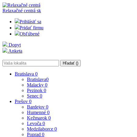
Relaxačné centrá
sk
Prihlásiť sa
Pridať firmu
Obľúbené
Dopyt
Anketa
Hľadať (
)
Bratislava
0
Bratislava
0
Malacky
0
Pezinok
0
Senec
0
Prešov
0
Bardejov
0
Humenné
0
Kežmarok
0
Levoča
0
Medzilaborce
0
Poprad
0