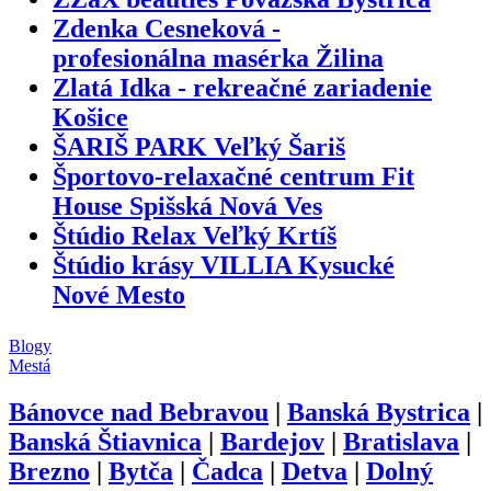
Zdenka Cesneková -
profesionálna masérka Žilina
Zlatá Idka - rekreačné zariadenie
Košice
ŠARIŠ PARK Veľký Šariš
Športovo-relaxačné centrum Fit
House Spišská Nová Ves
Štúdio Relax Veľký Krtíš
Štúdio krásy VILLIA Kysucké
Nové Mesto
Blogy
Mestá
Bánovce nad Bebravou
|
Banská Bystrica
|
Banská Štiavnica
|
Bardejov
|
Bratislava
|
Brezno
|
Bytča
|
Čadca
|
Detva
|
Dolný