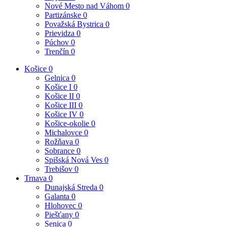
Nové Mesto nad Váhom
0
Partizánske
0
Považská Bystrica
0
Prievidza
0
Púchov
0
Trenčín
0
Košice
0
Gelnica
0
Košice I
0
Košice II
0
Košice III
0
Košice IV
0
Košice-okolie
0
Michalovce
0
Rožňava
0
Sobrance
0
Spišská Nová Ves
0
Trebišov
0
Trnava
0
Dunajská Streda
0
Galanta
0
Hlohovec
0
Piešťany
0
Senica
0