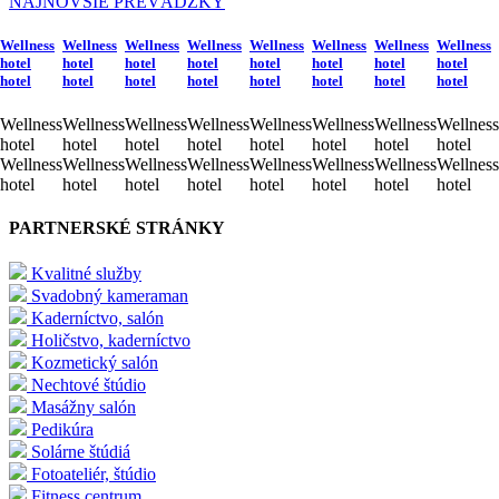
NAJNOVŠIE PREVÁDZKY
Wellness
Wellness
Wellness
Wellness
Wellness
Wellness
Wellness
Wellness
hotel
hotel
hotel
hotel
hotel
hotel
hotel
hotel
hotel
hotel
hotel
hotel
hotel
hotel
hotel
hotel
Wellness
Wellness
Wellness
Wellness
Wellness
Wellness
Wellness
Wellness
hotel
hotel
hotel
hotel
hotel
hotel
hotel
hotel
Wellness
Wellness
Wellness
Wellness
Wellness
Wellness
Wellness
Wellness
hotel
hotel
hotel
hotel
hotel
hotel
hotel
hotel
PARTNERSKÉ STRÁNKY
Kvalitné služby
Svadobný kameraman
Kaderníctvo, salón
Holičstvo, kaderníctvo
Kozmetický salón
Nechtové štúdio
Masážny salón
Pedikúra
Solárne štúdiá
Fotoateliér, štúdio
Fitness centrum