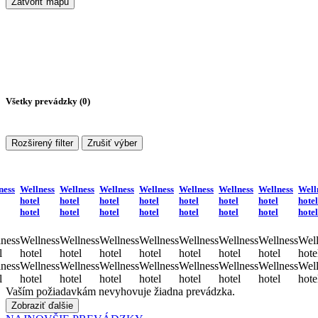
Zatvoriť mapu
Všetky prevádzky (
0
)
Rozširený filter
Zrušiť výber
ness
Wellness
Wellness
Wellness
Wellness
Wellness
Wellness
Wellness
Well
hotel
hotel
hotel
hotel
hotel
hotel
hotel
hotel
hotel
hotel
hotel
hotel
hotel
hotel
hotel
hotel
ness
Wellness
Wellness
Wellness
Wellness
Wellness
Wellness
Wellness
Well
l
hotel
hotel
hotel
hotel
hotel
hotel
hotel
hote
ness
Wellness
Wellness
Wellness
Wellness
Wellness
Wellness
Wellness
Well
l
hotel
hotel
hotel
hotel
hotel
hotel
hotel
hote
Vaším požiadavkám nevyhovuje žiadna prevádzka.
Zobraziť ďalšie