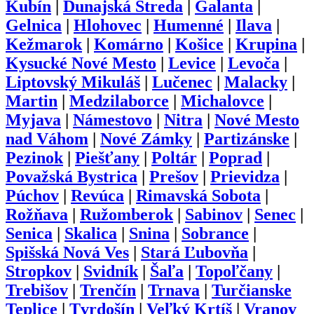
Kubín
|
Dunajská Streda
|
Galanta
|
Gelnica
|
Hlohovec
|
Humenné
|
Ilava
|
Kežmarok
|
Komárno
|
Košice
|
Krupina
|
Kysucké Nové Mesto
|
Levice
|
Levoča
|
Liptovský Mikuláš
|
Lučenec
|
Malacky
|
Martin
|
Medzilaborce
|
Michalovce
|
Myjava
|
Námestovo
|
Nitra
|
Nové Mesto
nad Váhom
|
Nové Zámky
|
Partizánske
|
Pezinok
|
Piešťany
|
Poltár
|
Poprad
|
Považská Bystrica
|
Prešov
|
Prievidza
|
Púchov
|
Revúca
|
Rimavská Sobota
|
Rožňava
|
Ružomberok
|
Sabinov
|
Senec
|
Senica
|
Skalica
|
Snina
|
Sobrance
|
Spišská Nová Ves
|
Stará Ľubovňa
|
Stropkov
|
Svidník
|
Šaľa
|
Topoľčany
|
Trebišov
|
Trenčín
|
Trnava
|
Turčianske
Teplice
|
Tvrdošín
|
Veľký Krtíš
|
Vranov