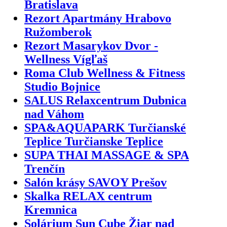
Bratislava
Rezort Apartmány Hrabovo
Ružomberok
Rezort Masarykov Dvor -
Wellness Vígľaš
Roma Club Wellness & Fitness
Studio Bojnice
SALUS Relaxcentrum Dubnica
nad Váhom
SPA&AQUAPARK Turčianské
Teplice Turčianske Teplice
SUPA THAI MASSAGE & SPA
Trenčín
Salón krásy SAVOY Prešov
Skalka RELAX centrum
Kremnica
Solárium Sun Cube Žiar nad