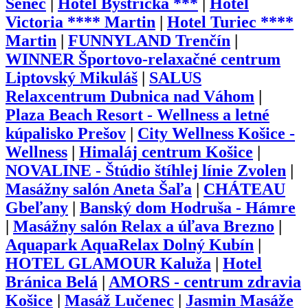
Senec
|
Hotel Bystrička ***
|
Hotel
Victoria **** Martin
|
Hotel Turiec ****
Martin
|
FUNNYLAND Trenčín
|
WINNER Športovo-relaxačné centrum
Liptovský Mikuláš
|
SALUS
Relaxcentrum Dubnica nad Váhom
|
Plaza Beach Resort - Wellness a letné
kúpalisko Prešov
|
City Wellness Košice -
Wellness
|
Himaláj centrum Košice
|
NOVALINE - Štúdio štíhlej línie Zvolen
|
Masážny salón Aneta Šaľa
|
CHÁTEAU
Gbeľany
|
Banský dom Hodruša - Hámre
|
Masážny salón Relax a úľava Brezno
|
Aquapark AquaRelax Dolný Kubín
|
HOTEL GLAMOUR Kaluža
|
Hotel
Bránica Belá
|
AMORS - centrum zdravia
Košice
|
Masáž Lučenec
|
Jasmin Masáže