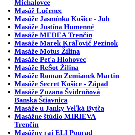
Michalovce
Masáž Lučenec
Masáže Jasmínka Košice - Juh
Masáže Justína Humenné
Masáže MEDEA Trenčín
Masáže Marek Kráľovič Pezinok
Masáže Motus Žilina
Masáže Peťa Hlohovec
Masáže ReŠot Žilina
Masáže Roman Zemianek Martin
Masáže Secret Košice - Západ
Masáže Zuzana Švidroňová
Banská Štiavnica
Masáže u Janky Veľká Bytča
Masážne štúdio MIRIEVA
Trenčín
Masážny raj ELI Poprad