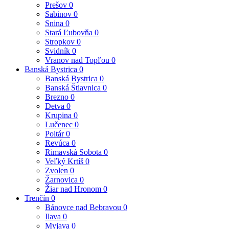
Prešov
0
Sabinov
0
Snina
0
Stará Ľubovňa
0
Stropkov
0
Svidník
0
Vranov nad Topľou
0
Banská Bystrica
0
Banská Bystrica
0
Banská Štiavnica
0
Brezno
0
Detva
0
Krupina
0
Lučenec
0
Poltár
0
Revúca
0
Rimavská Sobota
0
Veľký Krtíš
0
Zvolen
0
Žarnovica
0
Žiar nad Hronom
0
Trenčín
0
Bánovce nad Bebravou
0
Ilava
0
Myjava
0