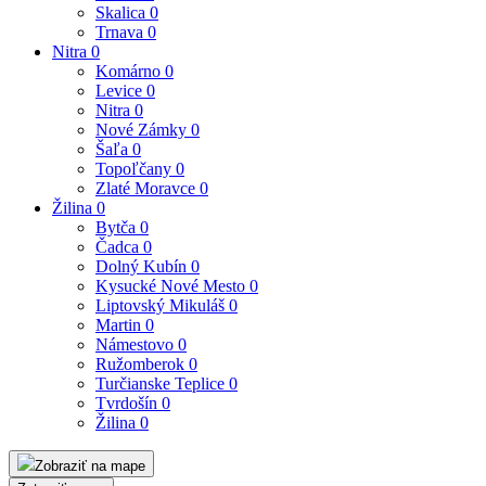
Skalica
0
Trnava
0
Nitra
0
Komárno
0
Levice
0
Nitra
0
Nové Zámky
0
Šaľa
0
Topoľčany
0
Zlaté Moravce
0
Žilina
0
Bytča
0
Čadca
0
Dolný Kubín
0
Kysucké Nové Mesto
0
Liptovský Mikuláš
0
Martin
0
Námestovo
0
Ružomberok
0
Turčianske Teplice
0
Tvrdošín
0
Žilina
0
Zobraziť na mape