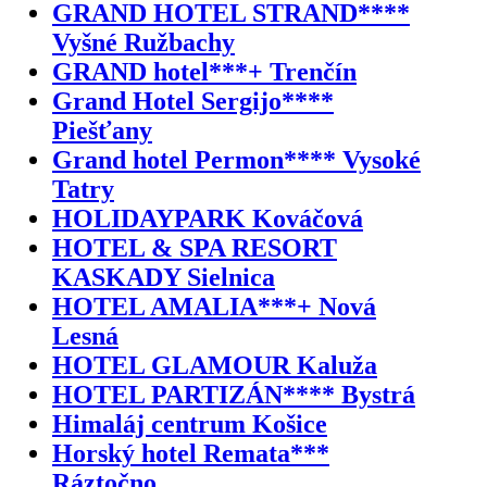
GRAND HOTEL STRAND****
Vyšné Ružbachy
GRAND hotel***+ Trenčín
Grand Hotel Sergijo****
Piešťany
Grand hotel Permon**** Vysoké
Tatry
HOLIDAYPARK Kováčová
HOTEL & SPA RESORT
KASKADY Sielnica
HOTEL AMALIA***+ Nová
Lesná
HOTEL GLAMOUR Kaluža
HOTEL PARTIZÁN**** Bystrá
Himaláj centrum Košice
Horský hotel Remata***
Ráztočno