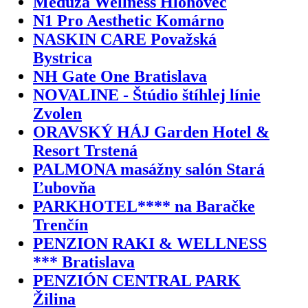
Medúza Wellness Hlohovec
N1 Pro Aesthetic Komárno
NASKIN CARE Považská
Bystrica
NH Gate One Bratislava
NOVALINE - Štúdio štíhlej línie
Zvolen
ORAVSKÝ HÁJ Garden Hotel &
Resort Trstená
PALMONA masážny salón Stará
Ľubovňa
PARKHOTEL**** na Baračke
Trenčín
PENZION RAKI & WELLNESS
*** Bratislava
PENZIÓN CENTRAL PARK
Žilina