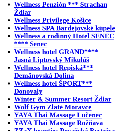
Wellness Penzión *** Strachan
Ždiar
Wellness Privilege Košice
Wellness SPA Bardejovské kúpele
Wellness a rodinný Hotel SENEC
**** Senec
Wellness hotel GRAND****
Jasná Liptovský Mikuláš
Wellness hotel Repiská***
Demänovská Dolina
Wellness hotel ŠPORT***
Donovaly
Winter & Summer Resort Ždiar
Wolf Gym Zlaté Moravce
YAYA Thai Massage Lučenec
YAYA Thai Massage Rožňava
ZZaX beauties Považská Bystrica