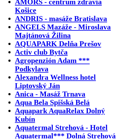
AMORS - centrum zdravia
Košice
ANDRIS - masáže Bratislava
ANGELS Mazáže - Miroslava
Majtánová Žilina
AQUAPARK Delňa Prešov
Activ club Bytča
Agropenzión Adam ***
Podkylava
Alexandra Wellness hotel
Liptovský Ján
Anica - Masáž Trnava
Aqua Bela Spišská Belá
Aquapark AquaRelax Dolný
Kubín
Aquatermal Strehová - Hotel
Aquatermal*** Dolná Strehová