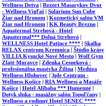
Wellness Detva
|
Rezort Masarykov Dvor
- Wellness Vígľaš
|
Solárium Sun Cube
Žiar nad Hronom
|
Kozmetický salón VM
Žiar nad Hronom
|
KK Beauty Brezno
|
Aquatermal Strehová - Hotel
Aquatermal*** Dolná Strehová
|
WELLNESS Hotel Patince ****
|
Skalka
RELAX centrum Kremnica
|
Štúdio krásy
VILLIA Kysucké Nové Mesto
|
Wolf Gym
Zlaté Moravce
|
Zdenka Cesneková -
profesionálna masérka Žilina
|
Medúza
Wellness Hlohovec
|
3ple Centrum -
Wellness Košice
|
RIA Wellness a Masáže
Košice
|
Hotel Alibaba *** Humenné
|
Dotyk slnka - masážny salón Topoľčany
|
Wellness a rodinný Hotel SENEC ****