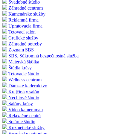
Svadobné štúdio
Záhradné centrum
Kamenárske služby
Reklamná firma
Upratovacia firma
Tetovací salón
Grafické služby
Záhradné potreby
Zoznam SBS
SBS, Súkromná bezpečnostná služba
Materská škôlka
Štúdia krásy
Tetovacie štúdio
Wellness centrum
Dámske kaderníctvo
Krajčírsky salón
Nechtové štúdio
Salóny krásy
Video kameraman
Relaxačné centrá
Solárne štúdio
Kozmetické služby
Farmárske potraviny