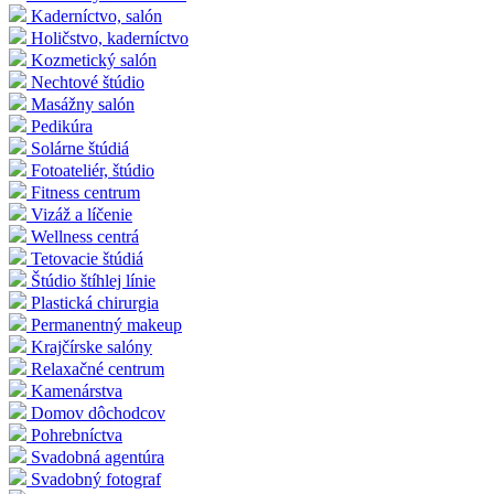
Kaderníctvo, salón
Holičstvo, kaderníctvo
Kozmetický salón
Nechtové štúdio
Masážny salón
Pedikúra
Solárne štúdiá
Fotoateliér, štúdio
Fitness centrum
Vizáž a líčenie
Wellness centrá
Tetovacie štúdiá
Štúdio štíhlej línie
Plastická chirurgia
Permanentný makeup
Krajčírske salóny
Relaxačné centrum
Kamenárstva
Domov dôchodcov
Pohrebníctva
Svadobná agentúra
Svadobný fotograf