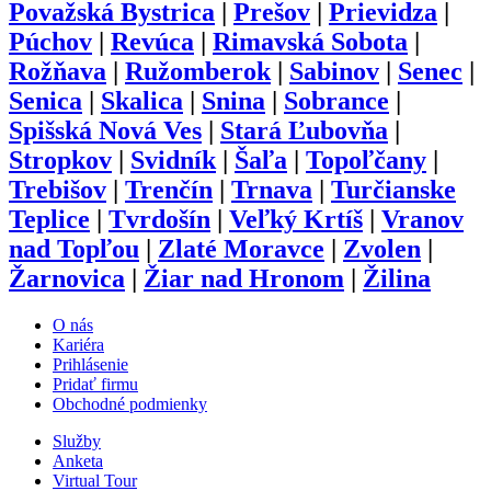
Považská Bystrica
|
Prešov
|
Prievidza
|
Púchov
|
Revúca
|
Rimavská Sobota
|
Rožňava
|
Ružomberok
|
Sabinov
|
Senec
|
Senica
|
Skalica
|
Snina
|
Sobrance
|
Spišská Nová Ves
|
Stará Ľubovňa
|
Stropkov
|
Svidník
|
Šaľa
|
Topoľčany
|
Trebišov
|
Trenčín
|
Trnava
|
Turčianske
Teplice
|
Tvrdošín
|
Veľký Krtíš
|
Vranov
nad Topľou
|
Zlaté Moravce
|
Zvolen
|
Žarnovica
|
Žiar nad Hronom
|
Žilina
O nás
Kariéra
Prihlásenie
Pridať firmu
Obchodné podmienky
Služby
Anketa
Virtual Tour