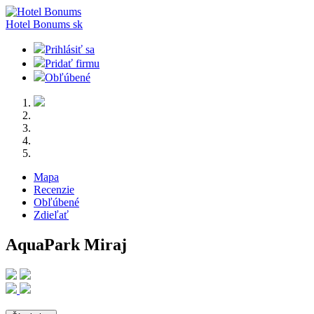
Hotel Bonums
sk
Prihlásiť sa
Pridať firmu
Obľúbené
Mapa
Recenzie
Obľúbené
Zdieľať
AquaPark Miraj