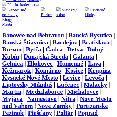
Pánske kaderníctva
Gazdovské
Masážny
Estetické
potraviny
Barber
salón
klinky
Blogy
Mestá
Bánovce nad Bebravou
|
Banská Bystrica
|
Banská Štiavnica
|
Bardejov
|
Bratislava
|
Brezno
|
Bytča
|
Čadca
|
Detva
|
Dolný
Kubín
|
Dunajská Streda
|
Galanta
|
Gelnica
|
Hlohovec
|
Humenné
|
Ilava
|
Kežmarok
|
Komárno
|
Košice
|
Krupina
|
Kysucké Nové Mesto
|
Levice
|
Levoča
|
Liptovský Mikuláš
|
Lučenec
|
Malacky
|
Martin
|
Medzilaborce
|
Michalovce
|
Myjava
|
Námestovo
|
Nitra
|
Nové Mesto
nad Váhom
|
Nové Zámky
|
Partizánske
|
Pezinok
|
Piešťany
|
Poltár
|
Poprad
|