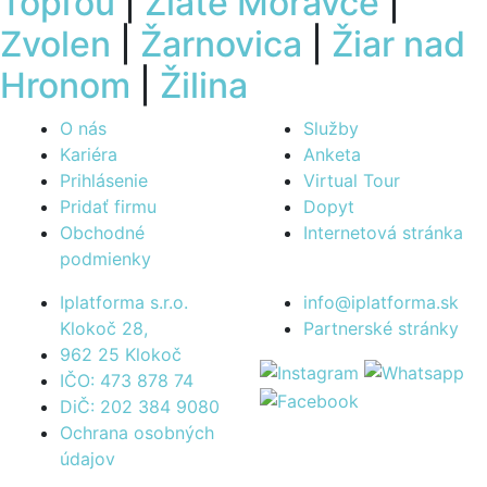
Topľou
|
Zlaté Moravce
|
Zvolen
|
Žarnovica
|
Žiar nad
Hronom
|
Žilina
O nás
Služby
Kariéra
Anketa
Prihlásenie
Virtual Tour
Pridať firmu
Dopyt
Obchodné
Internetová stránka
podmienky
Iplatforma s.r.o.
info@iplatforma.sk
Klokoč 28,
Partnerské stránky
962 25 Klokoč
IČO: 473 878 74
DiČ: 202 384 9080
Ochrana osobných
údajov