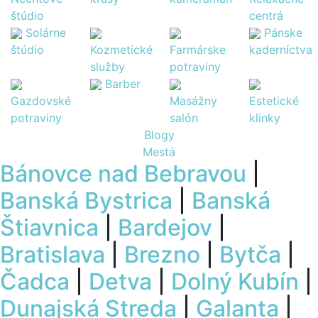
štúdio
centrá
Solárne
Pánske
štúdio
Kozmetické
Farmárske
kaderníctva
služby
potraviny
Barber
Gazdovské
Masážny
Estetické
potraviny
salón
klinky
Blogy
Mestá
Bánovce nad Bebravou
|
Banská Bystrica
|
Banská
Štiavnica
|
Bardejov
|
Bratislava
|
Brezno
|
Bytča
|
Čadca
|
Detva
|
Dolný Kubín
|
Dunajská Streda
|
Galanta
|