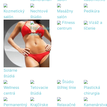
Kozmetický
Nechtové
Masážny
Pedikúra
salón
štúdio
salón
Fitness
Vizáž a
Fotoateliér,
centrum
líčenie
štúdio
Solárne
štúdiá
Štúdio
Wellness
Tetovacie
štíhlej línie
Plastická
centrá
štúdiá
chirurgia
Permanentný
Krajčírske
Relaxačné
Kamenárstv