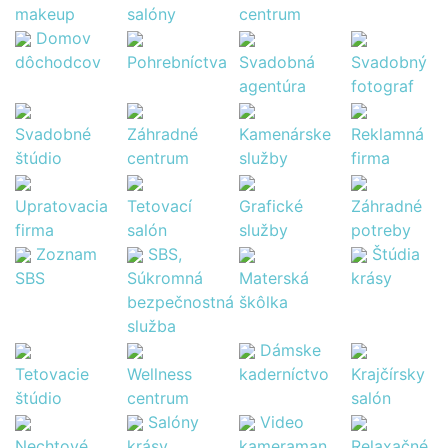
makeup
salóny
centrum
Domov
dôchodcov
Pohrebníctva
Svadobná
Svadobný
agentúra
fotograf
Svadobné
Záhradné
Kamenárske
Reklamná
štúdio
centrum
služby
firma
Upratovacia
Tetovací
Grafické
Záhradné
firma
salón
služby
potreby
Zoznam
SBS,
Štúdia
SBS
Súkromná
Materská
krásy
bezpečnostná
škôlka
služba
Dámske
Tetovacie
Wellness
kaderníctvo
Krajčírsky
štúdio
centrum
salón
Salóny
Video
Nechtové
krásy
kameraman
Relaxačné