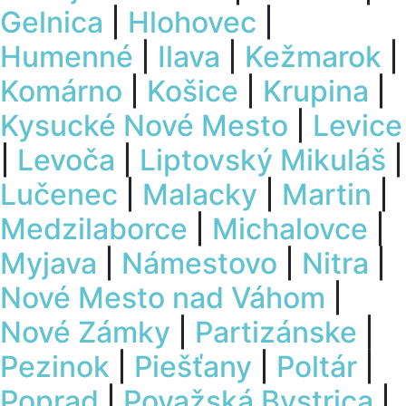
Gelnica
|
Hlohovec
|
Humenné
|
Ilava
|
Kežmarok
|
Komárno
|
Košice
|
Krupina
|
Kysucké Nové Mesto
|
Levice
|
Levoča
|
Liptovský Mikuláš
|
Lučenec
|
Malacky
|
Martin
|
Medzilaborce
|
Michalovce
|
Myjava
|
Námestovo
|
Nitra
|
Nové Mesto nad Váhom
|
Nové Zámky
|
Partizánske
|
Pezinok
|
Piešťany
|
Poltár
|
Poprad
|
Považská Bystrica
|